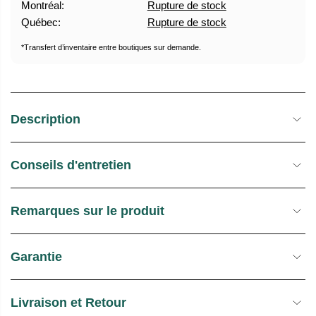
Montréal:
Rupture de stock
U
E
Québec:
Rupture de stock
E
S
L
T
*Transfert d’inventaire entre boutiques sur demande.
O
C
K
Description
Conseils d'entretien
Remarques sur le produit
Garantie
Livraison et Retour