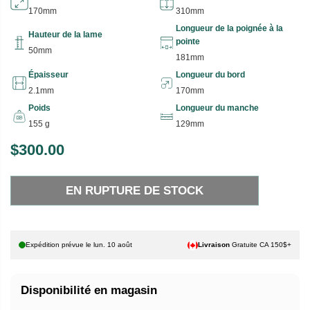
170mm
310mm
Longueur de la poignée à la
Hauteur de la lame
pointe
50mm
181mm
Épaisseur
Longueur du bord
2.1mm
170mm
Poids
Longueur du manche
155 g
129mm
$300.00
P
E
R
N
EN RUPTURE DE STOCK
I
R
X
U
P
H
T
Expédition prévue le
lun. 10 août
Livraison
Gratuite CA 150$+
A
U
B
R
Disponibilité en magasin
I
E
T
D