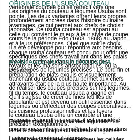
ORIGINES DE L’USUBA COUTEAU
vertébrale courbée qui se rétrécit vers une
Les origines du
couteau à légumes Usuba
sont
pointe. Les deux variantes offrent leurs propres
profondément ancrées dans l'histoire culinaire
avantages, ce qui permet aux chefs de choisir
japonaise. Ce
usuba couteau
est apparu au
celle qui convient le mieux à leur style de coupe
cours de la période Edo (1603–1868) au Japon.
et à leurs préférences.
Quel que soit le choix,
Il a été développé pour répondre aux besoins
chaque usuba couteau
est conçu pour offrir une
spécifiques des chefs travaillant dans les palais
précision optimale dans la découpe des
AVANTAGES DU COUTEAU USUBA :
royaux et les maisons aristocratiques, où la
Des coupes de légumes précises : Le bord fin et
légumes.
préparation de plats exquis et visuellement
tranchant du
usuba couteau
permet aux chefs
attrayants était de la plus haute importance. Au
de réaliser des coupes précises sur les légumes.
fil du temps, le couteau Usuba a gagné en
Qu'il s'agisse de créer de fines feuilles de
popularité et est devenu un outil essentiel dans
légumes ou d'effectuer des coupes décoratives,
les cuisines professionnelles et les foyers
le couteau Usuba offre un contrôle et une
japonais. Aujourd’hui encore, il est considéré
Endommagement minimal des légumes : La
précision exceptionnels.
comme un symbole de maîtrise technique dans
lame à biseau unique du
couteau à légumes
l’univers du
couteau à légumes
.
Usuba
n'endommage que très peu les cellules