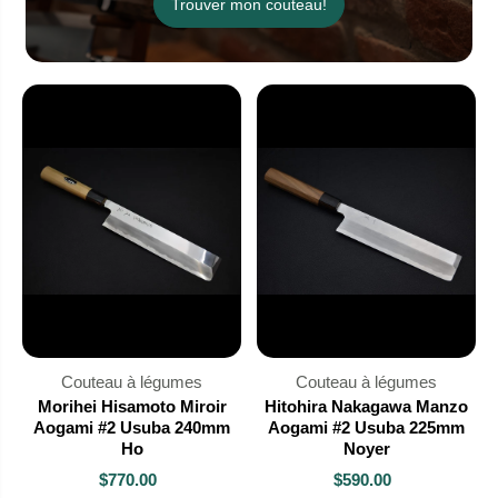
Trouver mon couteau!
Couteau à légumes
Couteau à légumes
Morihei Hisamoto Miroir
Hitohira Nakagawa Manzo
Aogami #2 Usuba 240mm
Aogami #2 Usuba 225mm
Ho
Noyer
$770.00
$590.00