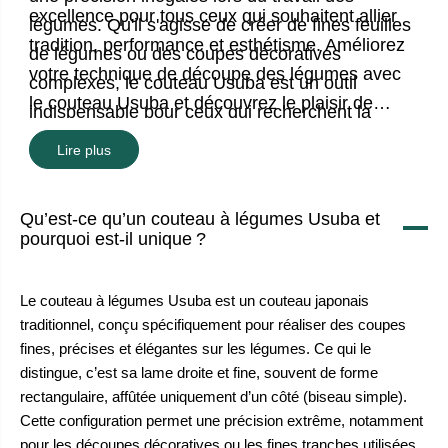
excellence pour tous ceux qui souhaitent allier
légumes. Qu'il s'agisse de créer de fines feuilles
tradition, performance et esthétisme. Améliorez
de légumes ou des coupes décoratives
votre technique de découpe des légumes avec
complexes, le couteau Usuba est un outil
le couteau Usuba et découvrez le plaisir de
indispensable pour ceux qui recherchent la
préparer des légumes précis et magnifiques.
perfection dans leurs activités culinaires.
Lire plus
Qu’est-ce qu’un couteau à légumes Usuba et
pourquoi est-il unique ?
Le couteau à légumes Usuba est un couteau japonais
traditionnel, conçu spécifiquement pour réaliser des coupes
fines, précises et élégantes sur les légumes. Ce qui le
distingue, c’est sa lame droite et fine, souvent de forme
rectangulaire, affûtée uniquement d’un côté (biseau simple).
Cette configuration permet une précision extrême, notamment
pour les découpes décoratives ou les fines tranches utilisées