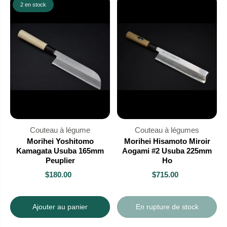
2 en stock
Couteau à légume
Couteau à légumes
Morihei Yoshitomo
Morihei Hisamoto Miroir
Kamagata Usuba 165mm
Aogami #2 Usuba 225mm
Peuplier
Ho
$180.00
$715.00
Ajouter au panier
En rupture de stock