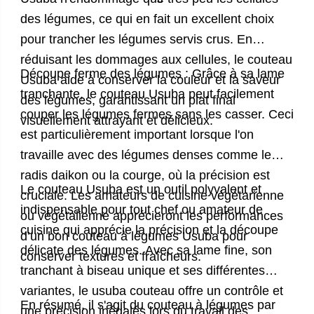
des légumes, ce qui en fait un excellent choix
pour trancher les légumes servis crus. En
réduisant les dommages aux cellules, le couteau
Découpe ferme des légumes : Grâce à sa lame
Usuba aide à conserver la couleur et la saveur
tranchante, le couteau Usuba peut facilement
des légumes, garantissant un plat final
couper les légumes fermes sans les casser. Ceci
visuellement attrayant et délicieux.
est particulièrement important lorsque l'on
travaille avec des légumes denses comme le
radis daikon ou la courge, où la précision est
Le couteau Usuba est un outil polyvalent et
cruciale. Les amateurs de cuisine végétarienne
indispensable pour tout chef ou amateur de
ou végétalienne apprécieront les performances
cuisine qui apprécie la précision et la découpe
d’un bon
couteau à légumes
Usuba pour
délicate des légumes. Avec sa lame fine, son
conserver textures et fraîcheurs.
tranchant à biseau unique et ses différentes
variantes, le
usuba couteau
offre un contrôle et
En résumé, il s'agit du
couteau à légumes
par
une précision inégalés lors du travail des