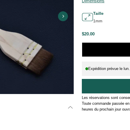
Dimensions
Taille
1mm
$20.00
P
R
I
X
Expédition prévue le
lun
H
A
B
I
Les réservations sont conser
T
Toute commande passée en d
U
heures du prochain jour ouvr
E
L