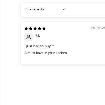
Sort by
01/12/202
R.L
I just had to buy it
A must have in your kitchen