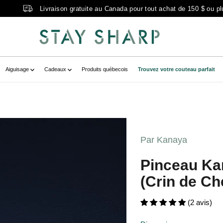
Livraison gratuite au Canada pour tout achat de 150 $ ou pl
Aiguisage
Cadeaux
Produits québecois
Trouvez votre couteau parfait
seaSauce34mm_CrindeCheval__1.jpg?
717088430__main-product" data-
Par Kanaya
osseaSauce34mm_CrindeCheval__1.jpg?
ria-label="traditional japanese
Pinceau Ka
hown on a dark background." >
(Crin de Ch
(2 avis)