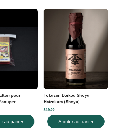
ttoir pour
Tokusen Daikou Shoyu
Pincea
écouper
Haizakura (Shoyu)
34mm (C
10 h à 17 h).
$19.00
$20.00
premières heures
er au panier
Ajouter au panier