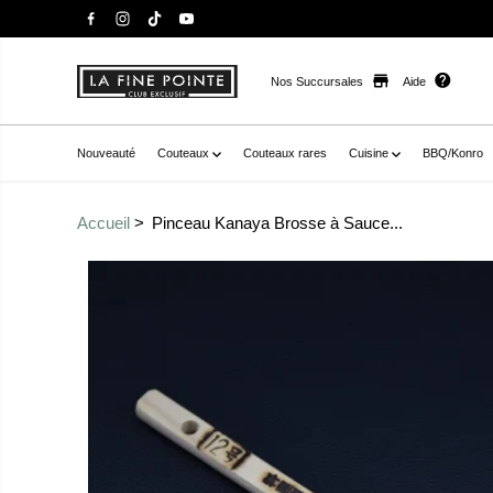
Nos Succursales
Aide
Nouveauté
Couteaux
Couteaux rares
Cuisine
BBQ/Konro
Accueil
Pinceau Kanaya Brosse à Sauce...
Passer aux
href="//staysharpmtl.com/cdn/shop/files/KanayaBros
informations sur le
v=1697657925" data-fancybox="gallerytemplate--20937
produit
thumb="//staysharpmtl.com/cdn/shop/files/KanayaBr
v=1697657925" class=" no-js-hidden" zoom-icon="false" a
wooden basting brush with natural horsehair bristles, s