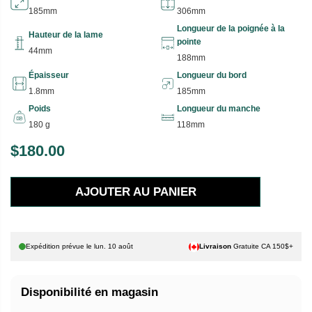
185mm
306mm
Longueur de la poignée à la
Hauteur de la lame
pointe
44mm
188mm
Épaisseur
Longueur du bord
1.8mm
185mm
Poids
Longueur du manche
180 g
118mm
$180.00
P
R
AJOUTER AU PANIER
I
X
H
Expédition prévue le
lun. 10 août
Livraison
Gratuite CA 150$+
A
B
Disponibilité en magasin
I
T