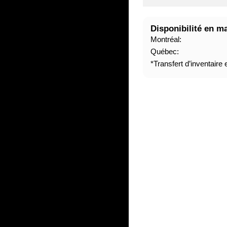
A
B
Disponibilité en m
I
Montréal:
T
Québec:
U
*Transfert d’inventaire
E
L