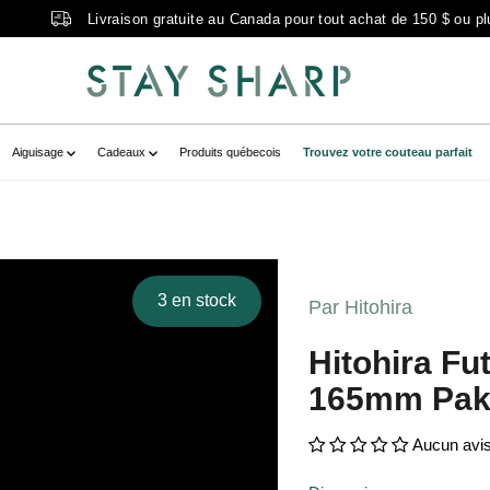
Livraison gratuite au Canada pour tout achat de 150 $ ou pl
Aiguisage
Cadeaux
Produits québecois
Trouvez votre couteau parfait
shijiSantoku165mmPakka_Sansbolster_
--20937717285038__main-product"
3 en stock
Par Hitohira
NashijiSantoku165mmPakka_Sansbolste
Hitohira Fu
"false" aria-label="hitohira futana s3
165mm Pakk
Aucun avi