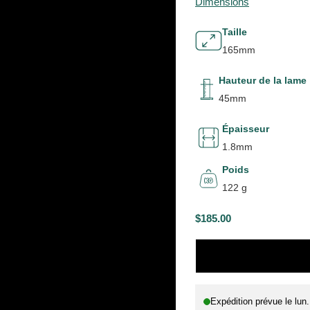
Dimensions
Taille
165mm
Hauteur de la lame
45mm
Épaisseur
1.8mm
Poids
122 g
$185.00
P
R
I
X
Expédition prévue le
lun
H