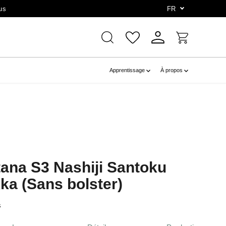
us
FR
Apprentissage
À propos
tana S3 Nashiji Santoku
a (Sans bolster)
s