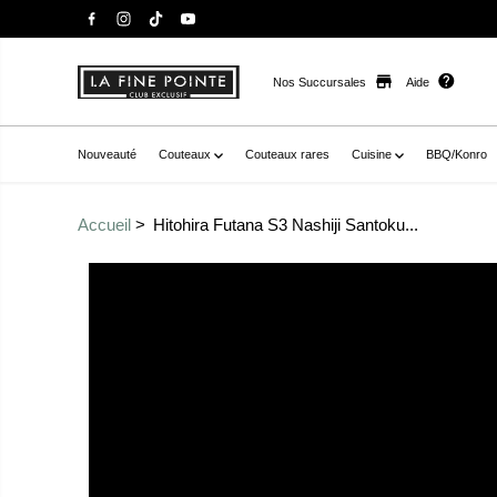
Nos Succursales
Aide
Nouveauté
Couteaux
Couteaux rares
Cuisine
BBQ/Konro
Accueil
Hitohira Futana S3 Nashiji Santoku...
Passer aux
href="//staysharpmtl.com/cdn/shop/files/HitohiraS3Na
informations sur le
_1.jpg?v=1714849236" data-fancybox="gallerytemplate
produit
data-
thumb="//staysharpmtl.com/cdn/shop/files/HitohiraS3
r__1.jpg?v=1714849236" class=" no-js-hidden" zoom-icon=
nashiji santoku 165mm pakka (sans bolster)" >