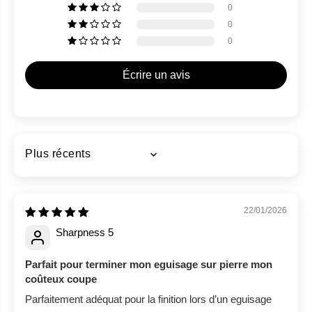
Les réservations sont conservées pendant 3 heures
0
durant les heures d’ouverture (10 h à 17 h).
0
Toute commande passée en dehors des heures
0
d’ouverture sera réservée pour les 3 premières heures du
prochain jour ouvrable.
Écrire un avis
Sort by
22/01/2026
Sharpness 5
Parfait pour terminer mon eguisage sur pierre mon
coûteux coupe
Parfaitement adéquat pour la finition lors d’un eguisage