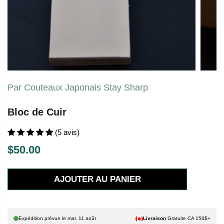
Par Couteaux Japonais Stay Sharp
Bloc de Cuir
(5 avis)
$50.00
P
R
AJOUTER AU PANIER
I
X
H
Expédition prévue le
mar. 11 août
Livraison
Gratuite CA 150$+