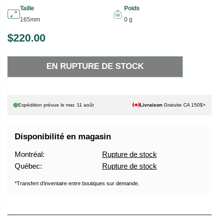
Taille
Poids
165mm
0 g
$220.00
P
E
R
N
EN RUPTURE DE STOCK
I
R
X
U
P
H
T
Expédition prévue le
mar. 11 août
Livraison
Gratuite CA 150$+
A
U
B
R
Disponibilité en magasin
I
E
T
D
Montréal:
Rupture de stock
U
E
Québec:
Rupture de stock
E
S
L
T
*Transfert d’inventaire entre boutiques sur demande.
O
C
K