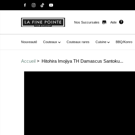
Nos Succursales
Aide
Nouveauté
Couteaux
Couteaux rares
Cuisine
BBQ/Konro
Accueil
Hitohira Imojiya TH Damascus Santoku...
Passer aux
href="//staysharpmtl.com/cdn/shop/products/757BA23
informations sur le
15DB8BBE62A3.jpg?v=1666797342" data-fancybox="gal
produit
-20937717285038__main-product" data-
thumb="//staysharpmtl.com/cdn/shop/products/757BA
15DB8BBE62A3.jpg?v=1666797342" class=" no-js-hidden
label="hitohira imojiya th damascus santoku 180mm ébè