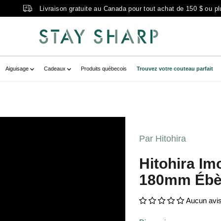
Livraison gratuite au Canada pour tout achat de 150 $ ou pl
Aiguisage
Cadeaux
Produits québecois
Trouvez votre couteau parfait
B-2F5C-435B-80D8-
lerytemplate-
Par Hitohira
23B-2F5C-435B-80D8-
Hitohira I
" zoom-icon="false" aria-
180mm Ébè
ne fusion" >
Aucun avi