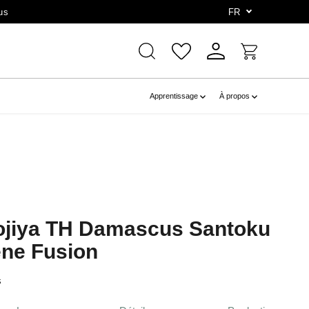
us
FR
Apprentissage
À propos
mojiya TH Damascus Santoku
ne Fusion
s