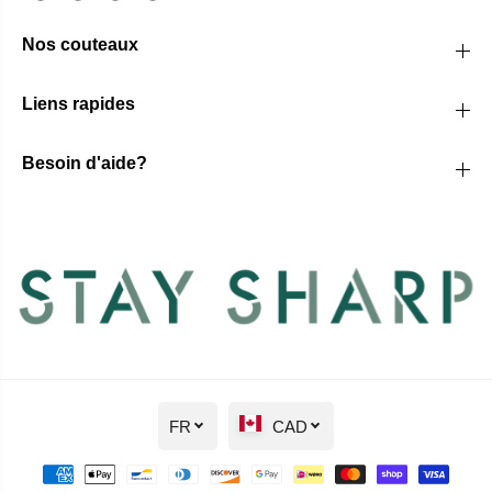
Nos couteaux
Liens rapides
Besoin d'aide?
FR
CAD