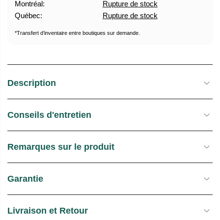
Montréal:
Rupture de stock
U
E
Québec:
Rupture de stock
E
S
L
T
*Transfert d’inventaire entre boutiques sur demande.
O
C
K
Description
Conseils d'entretien
Remarques sur le produit
Garantie
Livraison et Retour