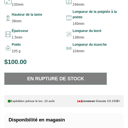
135mm
246mm
Longueur de la poignée à la
Hauteur de la lame
pointe
39mm
140mm
Épaisseur
Longueur du bord
1.5mm
138mm
Poids
Longueur du manche
105 g
104mm
$100.00
P
E
R
N
EN RUPTURE DE STOCK
I
R
X
U
P
H
T
Expédition prévue le
lun. 10 août
Livraison
Gratuite CA 150$+
A
U
B
R
Disponibilité en magasin
I
E
T
D