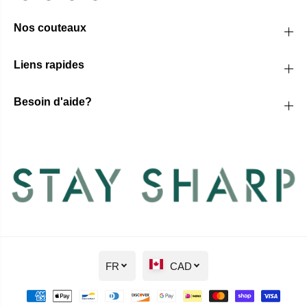
Nos couteaux
Liens rapides
Besoin d'aide?
FR
CAD