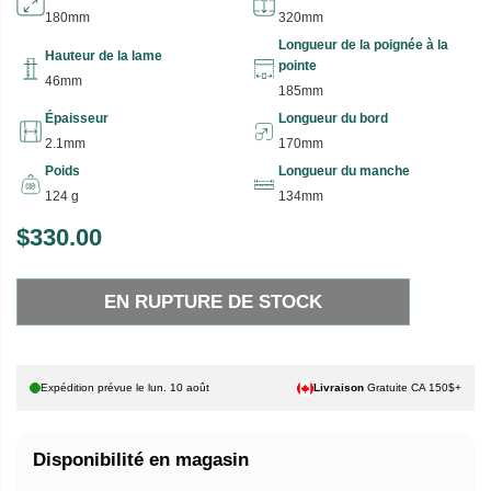
180mm
320mm
Longueur de la poignée à la
Hauteur de la lame
pointe
46mm
185mm
Épaisseur
Longueur du bord
2.1mm
170mm
Poids
Longueur du manche
124 g
134mm
$330.00
P
E
R
N
EN RUPTURE DE STOCK
I
R
X
U
P
H
T
Expédition prévue le
lun. 10 août
Livraison
Gratuite CA 150$+
A
U
B
R
Disponibilité en magasin
I
E
T
D