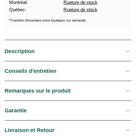
Montréal:
Rupture de stock
U
E
Québec:
Rupture de stock
E
S
L
T
*Transfert d’inventaire entre boutiques sur demande.
O
C
K
Description
Conseils d'entretien
Remarques sur le produit
Garantie
Livraison et Retour