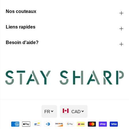
Nos couteaux
Liens rapides
Besoin d'aide?
FR
CAD