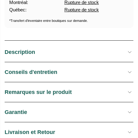
Montréal:
Rupture de stock
U
E
Québec:
Rupture de stock
E
S
L
T
*Transfert d’inventaire entre boutiques sur demande.
O
C
K
Description
Conseils d'entretien
Remarques sur le produit
Garantie
Livraison et Retour