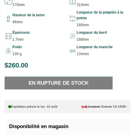
170mm
314mm
Longueur de la poignée à la
Hauteur de la lame
pointe
46mm
180mm
Épaisseur
Longueur du bord
1.7mm
168mm
Poids
Longueur du manche
130 g
134mm
$260.00
P
E
R
N
EN RUPTURE DE STOCK
I
R
X
U
P
H
T
Expédition prévue le
lun. 10 août
Livraison
Gratuite CA 150$+
A
U
B
R
Disponibilité en magasin
I
E
T
D