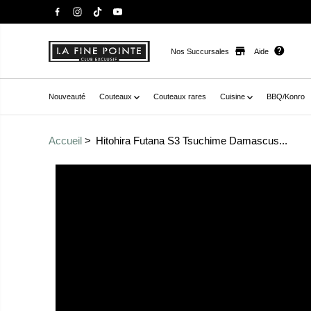
Nos Succursales
Aide
Nouveauté
Couteaux
Couteaux rares
Cuisine
BBQ/Konro
Accueil
Hitohira Futana S3 Tsuchime Damascus...
Passer aux
href="//staysharpmtl.com/cdn/shop/files/hitohira-futan
informations sur le
170mm-noyer_1.jpg?v=1746045391" data-fancybox="gal
produit
-20937717285038__main-product" data-thumb="//stayshar
futana-s3-tsuchime-damascus-santoku-170mm-noyer_1.
hidden" zoom-icon="false" aria-label="hitohira-futana
noyer_1.jpeg,hitohira futana s3 tsuchime damascus san