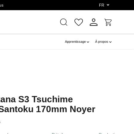
us
FR
Apprentissage
À propos
utana S3 Tsuchime
Santoku 170mm Noyer
s