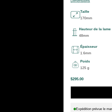
Dimensions
Taille
170mm
Hauteur de la lame
48mm
Épaisseur
1.6mm
Poids
125 g
$295.00
P
R
I
X
Expédition prévue le
mar
H