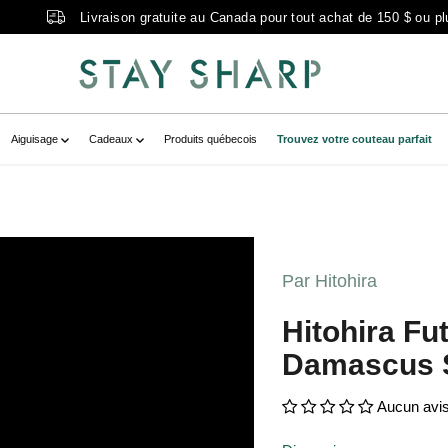
Livraison gratuite au Canada pour tout achat de 150 $ ou pl
Aiguisage
Cadeaux
Produits québecois
Trouvez votre couteau parfait
a-s3-tsuchime-damascus-santoku-
lerytemplate-
Par Hitohira
pmtl.com/cdn/shop/files/hitohira-
jpg?v=1746045391" class=" no-js-
Hitohira F
-s3-tsuchime-damascus-santoku-170mm-
Damascus 
toku 170mm noyer - vue 1 " >
Aucun avi