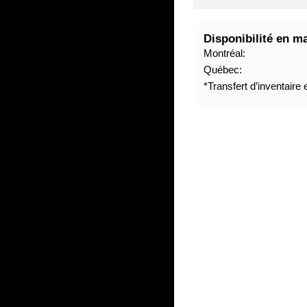
A
B
Disponibilité en m
I
Montréal:
T
Québec:
U
*Transfert d’inventaire
E
L