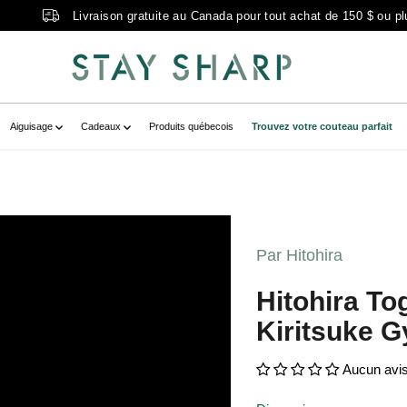
Livraison gratuite au Canada pour tout achat de 150 $ ou pl
Aiguisage
Cadeaux
Produits québecois
Trouvez votre couteau parfait
ogashiBlue_2KurouchiKiritsukeGyuto240
 data-fancybox="gallerytemplate-
Par Hitohira
TogashiBlue_2KurouchiKiritsukeGyuto2
Hitohira T
8" class=" no-js-hidden" zoom-
Kiritsuke 
uchi kiritsuke gyuto 240mm cerisier" >
Aucun avi