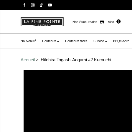
Nos Succursales
Aide
Nouveauté
Couteaux
Couteaux rares
Cuisine
BBQ/Konro
Accueil
Hitohira Togashi Aogami #2 Kurouchi...
Passer aux
href="//staysharpmtl.com/cdn/shop/products/HitohiraT
informations sur le
mmCherryWoodHandle_EbonyEnd__1.jpg?v=1670529108"
produit
-20937717121198__main-product" data-
thumb="//staysharpmtl.com/cdn/shop/products/Hitohira
40mmCherryWoodHandle_EbonyEnd__1.jpg?v=167052910
icon="false" aria-label="hitohira togashi aogami #2 kuro