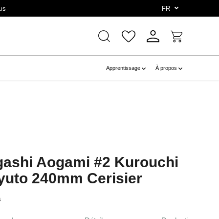
us
FR
Apprentissage
À propos
ogashi Aogami #2 Kurouchi
Gyuto 240mm Cerisier
s