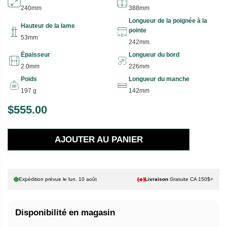
240mm
388mm
Longueur de la poignée à la
Hauteur de la lame
pointe
53mm
242mm
Épaisseur
Longueur du bord
2.0mm
226mm
Poids
Longueur du manche
197 g
142mm
$555.00
P
R
AJOUTER AU PANIER
I
X
H
Expédition prévue le
lun. 10 août
Livraison
Gratuite CA 150$+
A
B
Disponibilité en magasin
I
T