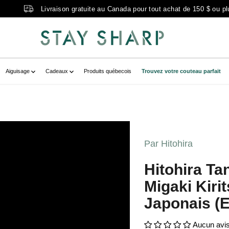
Livraison gratuite au Canada pour tout achat de 150 $ ou pl
Aiguisage
Cadeaux
Produits québecois
Trouvez votre couteau parfait
B-2FD7-4901-89EB-
erytemplate-
Par Hitohira
A4B-2FD7-4901-89EB-
Hitohira T
" zoom-icon="false" aria-
Migaki Kir
e gyuto 240mm cèdre japonais (extra
Japonais (E
Aucun avi