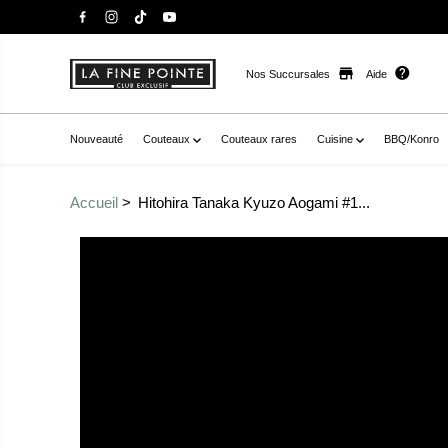
Nos Succursales
Aide
Nouveauté
Couteaux
Couteaux rares
Cuisine
BBQ/Konro
Accueil
Hitohira Tanaka Kyuzo Aogami #1...
Passer aux
href="//staysharpmtl.com/cdn/shop/products/2E413A4
informations sur le
66E373C60EEA.jpg?v=1666794873" data-fancybox="gall
produit
-20937717121198__main-product" data-
thumb="//staysharpmtl.com/cdn/shop/products/2E413
66E373C60EEA.jpg?v=1666794873" class=" no-js-hidden
label="hitohira tanaka kyuzo aogami #1 migaki kiritsuk
height)" >