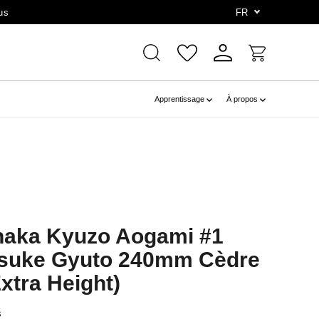
us
FR
Apprentissage
À propos
anaka Kyuzo Aogami #1
itsuke Gyuto 240mm Cèdre
xtra Height)
s