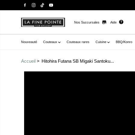
Nos Succursales
Aide
Nouveauté
Couteaux
Couteaux rares
Cuisine
BBQ/Konro
Accueil
Hitohira Futana SB Migaki Santoku...
Passer aux
href="//staysharpmtl.com/cdn/shop/products/Hitohir
informations sur le
oodHandle_1.jpg?v=1670695867" data-fancybox="galle
produit
product" data-
thumb="//staysharpmtl.com/cdn/shop/products/Hitohi
WoodHandle_1.jpg?v=1670695867" class=" no-js-hidden" 
futana sb migaki santoku 170mm" >