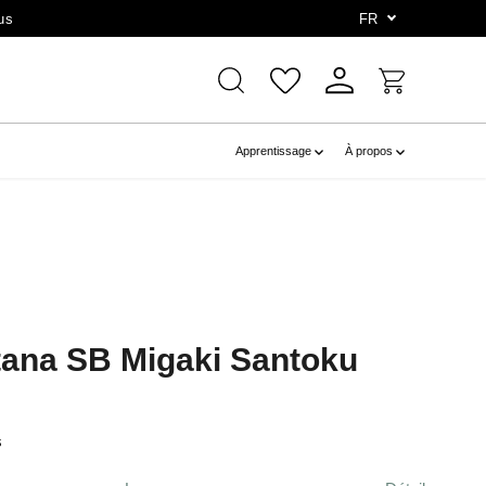
us
FR
Apprentissage
À propos
tana SB Migaki Santoku
s