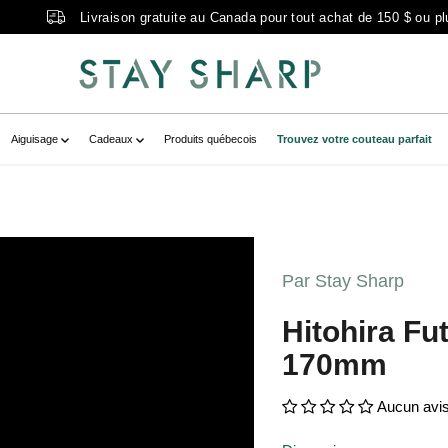
Livraison gratuite au Canada pour tout achat de 150 $ ou pl
Aiguisage
Cadeaux
Produits québecois
Trouvez votre couteau parfait
aFutanaSBMigakiSantoku170mmCherryW
rytemplate--20937717285038__main-
Par Stay Sharp
raFutanaSBMigakiSantoku170mmCherry
Hitohira Fu
zoom-icon="false" aria-label="hitohira
170mm
Aucun avi