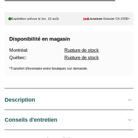
U
E
E
S
Expédition prévue le
lun. 10 août
Livraison
Gratuite CA 150$+
L
T
O
C
Disponibilité en magasin
K
Montréal:
Rupture de stock
Québec:
Rupture de stock
*Transfert d’inventaire entre boutiques sur demande.
Description
Conseils d'entretien