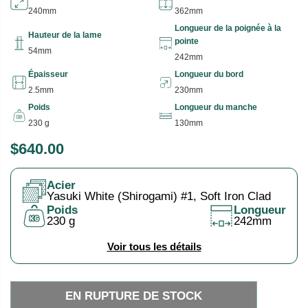
240mm
362mm
Longueur de la poignée à la
Hauteur de la lame
pointe
54mm
242mm
Épaisseur
Longueur du bord
2.5mm
230mm
Poids
Longueur du manche
230 g
130mm
$640.00
P
E
R
N
Acier
I
R
Yasuki White (Shirogami) #1, Soft Iron Clad
X
U
Poids
Longueur
230 g
242mm
P
H
T
Voir tous les détails
A
U
B
R
I
E
EN RUPTURE DE STOCK
T
D