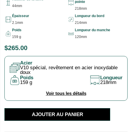
pointe
44mm
218mm
Épaisseur
Longueur du bord
2.1mm
214mm
Poids
Longueur du manche
159 g
120mm
$265.00
P
R
Acier
I
V10 spécial, revêtement en acier inoxydable
X
doux
Poids
Longueur
159 g
218mm
H
A
Voir tous les détails
B
I
AJOUTER AU PANIER
T
U
E