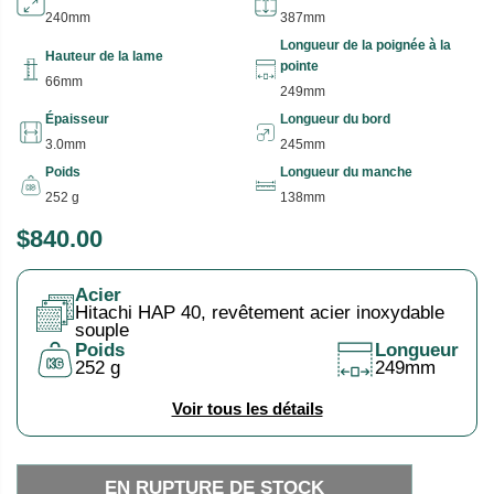
240mm
387mm
Longueur de la poignée à la
Hauteur de la lame
pointe
66mm
249mm
Épaisseur
Longueur du bord
3.0mm
245mm
Poids
Longueur du manche
252 g
138mm
$840.00
P
E
R
N
Acier
I
R
Hitachi HAP 40, revêtement acier inoxydable
X
U
souple
Poids
Longueur
P
252 g
249mm
H
T
A
U
Voir tous les détails
B
R
I
E
EN RUPTURE DE STOCK
T
D