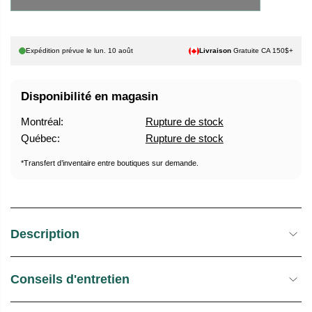
U
E
E
S
L
T
Expédition prévue le
lun. 10 août
Livraison
Gratuite CA 150$+
O
C
Disponibilité en magasin
K
Montréal:
Rupture de stock
Québec:
Rupture de stock
*Transfert d’inventaire entre boutiques sur demande.
Description
Conseils d'entretien