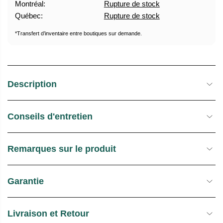
Montréal:
Rupture de stock
U
E
Québec:
Rupture de stock
E
S
L
T
*Transfert d’inventaire entre boutiques sur demande.
O
C
K
Description
Conseils d'entretien
Remarques sur le produit
Garantie
Livraison et Retour