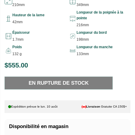
210mm
349mm
Longueur de la poignée à la
Hauteur de la lame
pointe
42mm
216mm
Épaisseur
Longueur du bord
1.7mm
198mm
Poids
Longueur du manche
132 g
133mm
$555.00
P
E
R
N
EN RUPTURE DE STOCK
I
R
X
U
P
H
T
Expédition prévue le
lun. 10 août
Livraison
Gratuite CA 150$+
A
U
B
R
Disponibilité en magasin
I
E
T
D