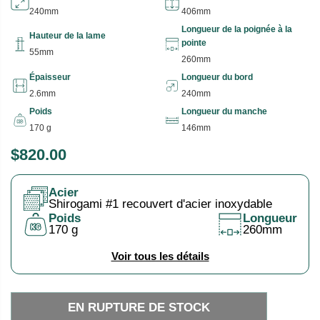
240mm
406mm
Longueur de la poignée à la
Hauteur de la lame
pointe
55mm
260mm
Épaisseur
Longueur du bord
2.6mm
240mm
Poids
Longueur du manche
170 g
146mm
$820.00
P
E
R
N
Acier
I
R
Shirogami #1 recouvert d'acier inoxydable
X
U
Poids
Longueur
170 g
260mm
P
H
T
Voir tous les détails
A
U
B
R
I
E
EN RUPTURE DE STOCK
T
D