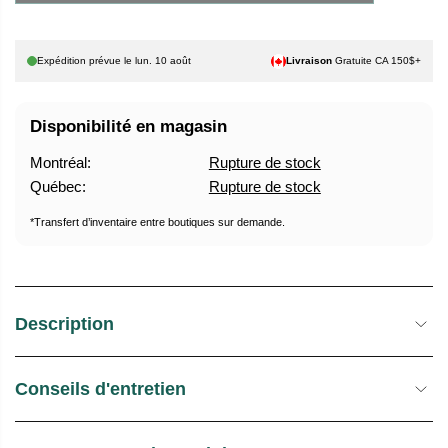
U
E
E
S
Expédition prévue le
lun. 10 août
Livraison
Gratuite CA 150$+
L
T
O
C
Disponibilité en magasin
K
Montréal:
Rupture de stock
Québec:
Rupture de stock
*Transfert d’inventaire entre boutiques sur demande.
Description
Conseils d'entretien