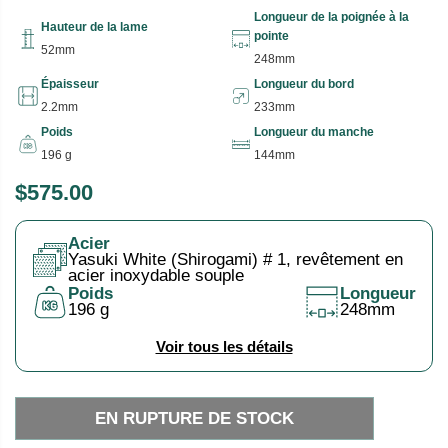
Longueur de la poignée à la
Hauteur de la lame
pointe
52mm
248mm
Épaisseur
Longueur du bord
2.2mm
233mm
Poids
Longueur du manche
196 g
144mm
$575.00
P
E
R
N
Acier
I
R
Yasuki White (Shirogami) # 1, revêtement en
X
U
acier inoxydable souple
Poids
Longueur
P
196 g
248mm
H
T
A
U
Voir tous les détails
B
R
I
E
EN RUPTURE DE STOCK
T
D
U
E