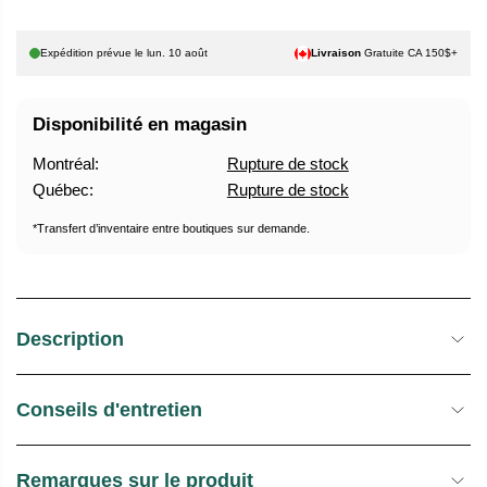
E
S
L
T
Expédition prévue le
lun. 10 août
Livraison
Gratuite CA 150$+
O
C
Disponibilité en magasin
K
Montréal:
Rupture de stock
Québec:
Rupture de stock
*Transfert d’inventaire entre boutiques sur demande.
Description
Conseils d'entretien
Remarques sur le produit