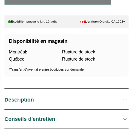
U
E
E
S
L
T
Expédition prévue le
lun. 10 août
Livraison
Gratuite CA 150$+
O
C
Disponibilité en magasin
K
Montréal:
Rupture de stock
Québec:
Rupture de stock
*Transfert d’inventaire entre boutiques sur demande.
Description
Conseils d'entretien