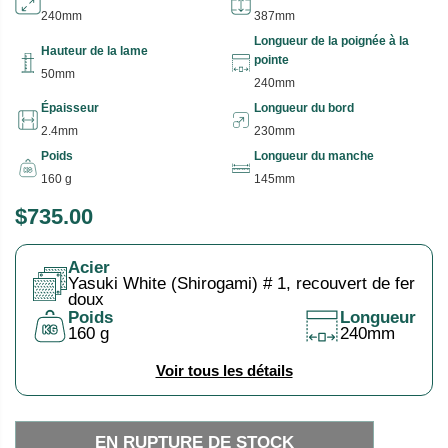
240mm
387mm
Longueur de la poignée à la
Hauteur de la lame
pointe
50mm
240mm
Épaisseur
Longueur du bord
2.4mm
230mm
Poids
Longueur du manche
160 g
145mm
$735.00
P
E
R
N
Acier
I
R
Yasuki White (Shirogami) # 1, recouvert de fer
X
U
doux
Poids
Longueur
P
160 g
240mm
H
T
A
U
Voir tous les détails
B
R
I
E
EN RUPTURE DE STOCK
T
D