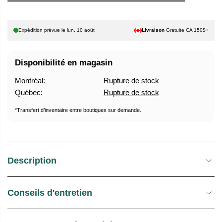
U
E
E
S
Expédition prévue le
lun. 10 août
Livraison
Gratuite CA 150$+
L
T
O
C
Disponibilité en magasin
K
Montréal:
Rupture de stock
Québec:
Rupture de stock
*Transfert d’inventaire entre boutiques sur demande.
Description
Conseils d'entretien