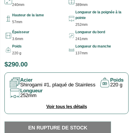
240mm
389mm
Longueur de la poignée à la
Hauteur de la lame
pointe
57mm
252mm
Épaisseur
Longueur du bord
3.6mm
241mm
Poids
Longueur du manche
220 g
137mm
$290.00
P
E
R
N
Acier
Poids
I
R
Shirogami #1, plaqué de Stainless
220 g
X
U
Longueur
252mm
P
H
T
Voir tous les détails
A
U
B
R
I
E
EN RUPTURE DE STOCK
T
D