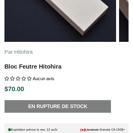
Par Hitohira
Bloc Feutre Hitohira
Aucun avis
$70.00
P
E
R
N
EN RUPTURE DE STOCK
I
R
X
U
P
H
T
Expédition prévue le
mer. 12 août
Livraison
Gratuite CA 150$+