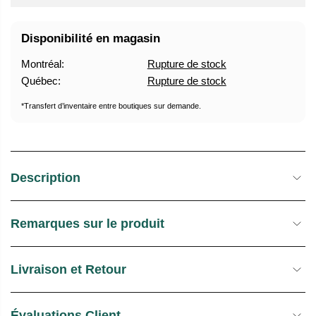
A
U
B
R
Disponibilité en magasin
I
E
T
D
Montréal:
Rupture de stock
U
E
Québec:
Rupture de stock
E
S
L
T
*Transfert d’inventaire entre boutiques sur demande.
O
C
K
Description
Remarques sur le produit
Livraison et Retour
Évaluations Client