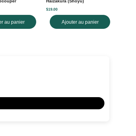
écouper
Haizakura (Shoyu)
34mm (C
$19.00
$20.00
er au panier
Ajouter au panier