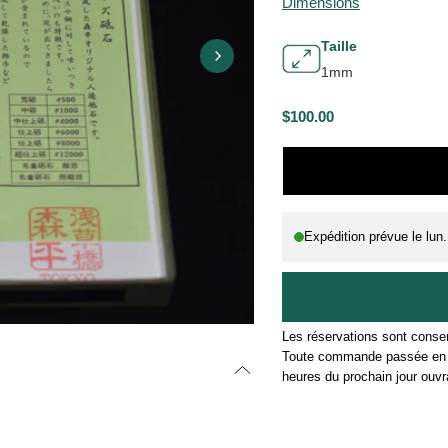
Dimensions
Taille
1mm
$100.00
P
R
I
X
Expédition prévue le
lun
H
A
B
I
Les réservations sont conser
T
Toute commande passée en d
U
heures du prochain jour ouvr
E
L