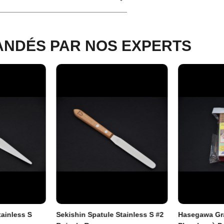
NDÉS PAR NOS EXPERTS
RÉSERVEZ VOTRE COUTEAU
ions sont conservées pendant 3 heures durant les heures d’ouverture (
passée en dehors des heures d’ouverture sera réservée pour les 3 
du prochain jour ouvrable.
tainless S
Sekishin Spatule Stainless S #2
Hasegawa Gra