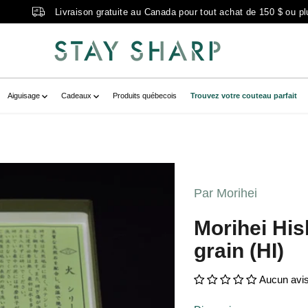
Livraison gratuite au Canada pour tout achat de 150 $ ou pl
Aiguisage
Cadeaux
Produits québecois
Trouvez votre couteau parfait
-DSC_1179-scaled.jpg?v=1666792759"
-product" data-
Par Morihei
s-DSC_1179-scaled.jpg?
ria-label="morihei hishiboshi, pierre à
Morihei His
grain (HI)
Aucun avi