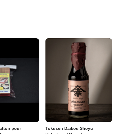
10 h à 17 h).
premières heures
ttoir pour
Tokusen Daikou Shoyu
Pincea