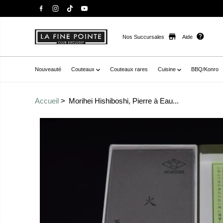
Nos Succursales
Aide
Nouveauté
Couteaux
Couteaux rares
Cuisine
BBQ/Konro
Accueil
Morihei Hishiboshi, Pierre à Eau...
Passer aux
href="//staysharpmtl.com/cdn/shop/products/products
informations sur le
data-fancybox="gallerytemplate--20937717088430__main
produit
thumb="//staysharpmtl.com/cdn/shop/products/product
v=1666792759" class=" no-js-hidden" zoom-icon="false" a
eau 500 grain (hi)" >