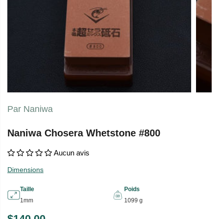
Par Naniwa
Naniwa Chosera Whetstone #800
Aucun avis
Dimensions
Taille
Poids
1mm
1099 g
$140.00