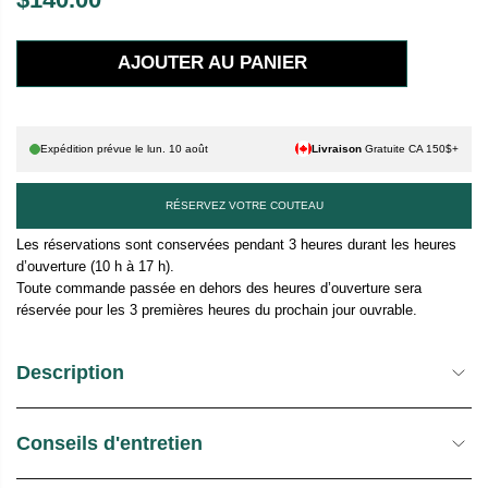
P
R
AJOUTER AU PANIER
I
X
H
Expédition prévue le
lun. 10 août
Livraison
Gratuite CA 150$+
A
B
RÉSERVEZ VOTRE COUTEAU
I
T
Les réservations sont conservées pendant 3 heures durant les heures
d’ouverture (10 h à 17 h).
U
Toute commande passée en dehors des heures d’ouverture sera
E
réservée pour les 3 premières heures du prochain jour ouvrable.
L
Description
Conseils d'entretien