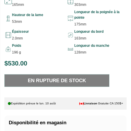
165mm
303mm
Longueur de la poignée à la
Hauteur de la lame
pointe
53mm
175mm
Épaisseur
Longueur du bord
2.0mm
163mm
Poids
Longueur du manche
196 g
128mm
$530.00
P
E
R
N
EN RUPTURE DE STOCK
I
R
X
U
P
H
T
Expédition prévue le
lun. 10 août
Livraison
Gratuite CA 150$+
A
U
B
R
Disponibilité en magasin
I
E
T
D