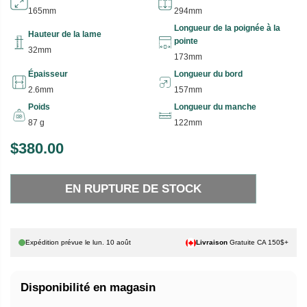
165mm
294mm
Longueur de la poignée à la
Hauteur de la lame
pointe
32mm
173mm
Épaisseur
Longueur du bord
2.6mm
157mm
Poids
Longueur du manche
87 g
122mm
$380.00
P
E
R
N
EN RUPTURE DE STOCK
I
R
X
U
P
H
T
Expédition prévue le
lun. 10 août
Livraison
Gratuite CA 150$+
A
U
B
R
Disponibilité en magasin
I
E
T
D