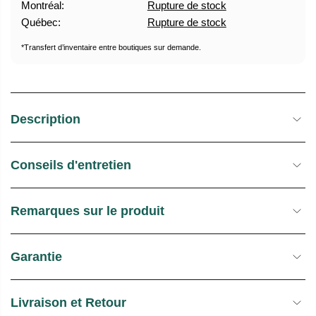
Montréal:
Rupture de stock
U
E
Québec:
Rupture de stock
E
S
L
T
*Transfert d’inventaire entre boutiques sur demande.
O
C
K
Description
Conseils d'entretien
Remarques sur le produit
Garantie
Livraison et Retour