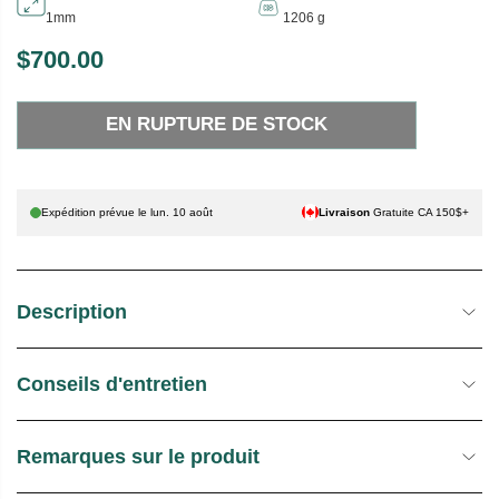
1mm
1206 g
$700.00
P
E
R
N
EN RUPTURE DE STOCK
I
R
X
U
P
H
T
Expédition prévue le
lun. 10 août
Livraison
Gratuite CA 150$+
A
U
B
R
I
E
Description
T
D
U
E
E
S
Conseils d'entretien
L
T
O
C
Remarques sur le produit
K