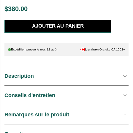
$380.00
P
R
AJOUTER AU PANIER
I
X
H
Expédition prévue le
mer. 12 août
Livraison
Gratuite CA 150$+
A
B
I
Description
T
U
E
Conseils d'entretien
L
Remarques sur le produit