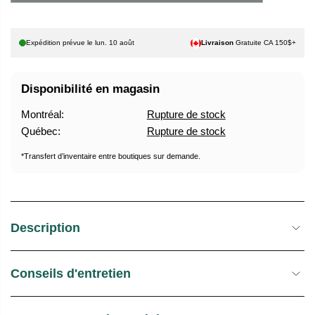
U
E
E
S
Expédition prévue le
lun. 10 août
Livraison
Gratuite CA 150$+
L
T
O
C
Disponibilité en magasin
K
Montréal:
Rupture de stock
Québec:
Rupture de stock
*Transfert d’inventaire entre boutiques sur demande.
Description
Conseils d'entretien