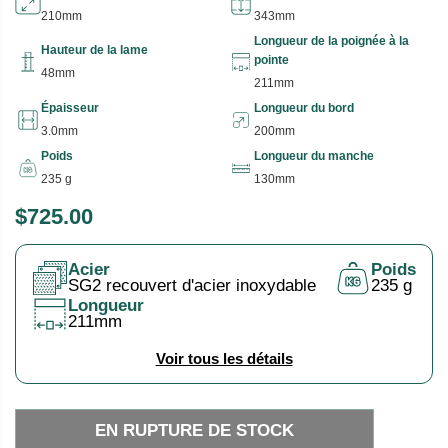
210mm
343mm
Longueur de la poignée à la
Hauteur de la lame
pointe
48mm
211mm
Épaisseur
Longueur du bord
3.0mm
200mm
Poids
Longueur du manche
235 g
130mm
$725.00
P
E
R
N
Acier
Poids
I
R
SG2 recouvert d'acier inoxydable
235 g
X
U
Longueur
211mm
P
H
T
Voir tous les détails
A
U
B
R
I
E
EN RUPTURE DE STOCK
T
D