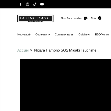
Nos Succursales
Aide
Nouveauté
Couteaux
Couteaux rares
Cuisine
BBQ/Konro
Accueil
Nigara Hamono SG2 Migaki Tsuchime...
Passer aux
href="//staysharpmtl.com/cdn/shop/files/NigaraHamo
informations sur le
Bunka120mmBouleau_1.jpg?v=1708631238" data-fancyb
produit
-20937717219502__main-product" data-
thumb="//staysharpmtl.com/cdn/shop/files/NigaraHam
Bunka120mmBouleau_1.jpg?v=1708631238" class=" no-js
label="nigara hamono sg2 migaki tsuchime ko-bunka 1