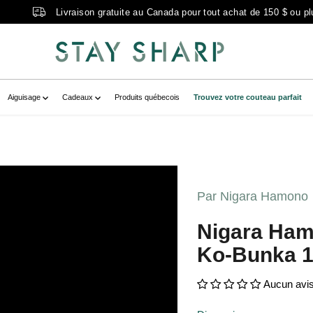
Livraison gratuite au Canada pour tout achat de 150 $ ou pl
Aiguisage
Cadeaux
Produits québecois
Trouvez votre couteau parfait
noSG2MigakiTsuchimeKo-
ox="gallerytemplate-
Par Nigara Hamono
onoSG2MigakiTsuchimeKo-
Nigara Ham
-hidden" zoom-icon="false" aria-
Ko-Bunka 
20mm bouleau" >
Aucun avi