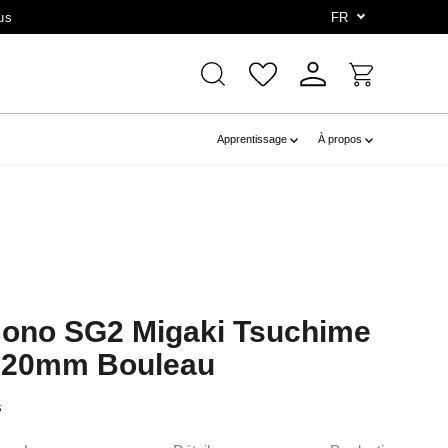
us
FR
Apprentissage
À propos
ono SG2 Migaki Tsuchime
120mm Bouleau
s