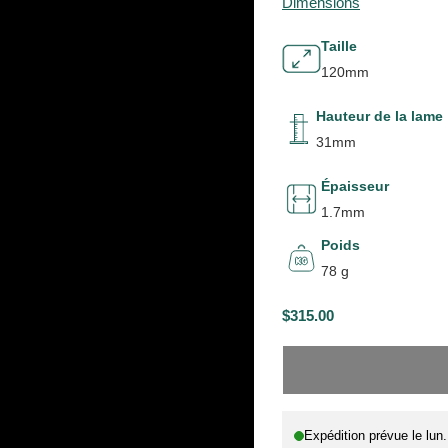
Dimensions
Taille
120mm
Hauteur de la lame
31mm
Épaisseur
1.7mm
Poids
78 g
$315.00
P
E
R
N
I
R
X
U
P
Expédition prévue le
lun
H
T