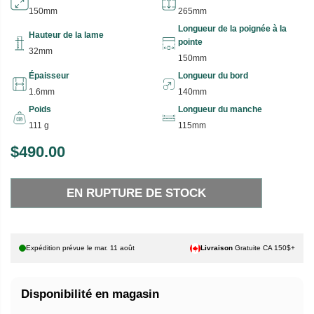
150mm
265mm
Longueur de la poignée à la
Hauteur de la lame
pointe
32mm
150mm
Épaisseur
Longueur du bord
1.6mm
140mm
Poids
Longueur du manche
111 g
115mm
$490.00
P
E
R
N
EN RUPTURE DE STOCK
I
R
X
U
P
H
T
Expédition prévue le
mar. 11 août
Livraison
Gratuite CA 150$+
A
U
B
R
Disponibilité en magasin
I
E
T
D