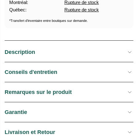
Montréal:
Rupture de stock
U
E
Québec:
Rupture de stock
E
S
L
T
*Transfert d’inventaire entre boutiques sur demande.
O
C
K
Description
Conseils d'entretien
Remarques sur le produit
Garantie
Livraison et Retour