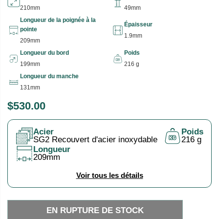
210mm
49mm
Longueur de la poignée à la
Épaisseur
pointe
1.9mm
209mm
Longueur du bord
Poids
199mm
216 g
Longueur du manche
131mm
$530.00
P
E
R
N
Acier
Poids
I
R
SG2 Recouvert d'acier inoxydable
216 g
X
U
Longueur
209mm
P
H
T
Voir tous les détails
A
U
B
R
I
E
EN RUPTURE DE STOCK
T
D