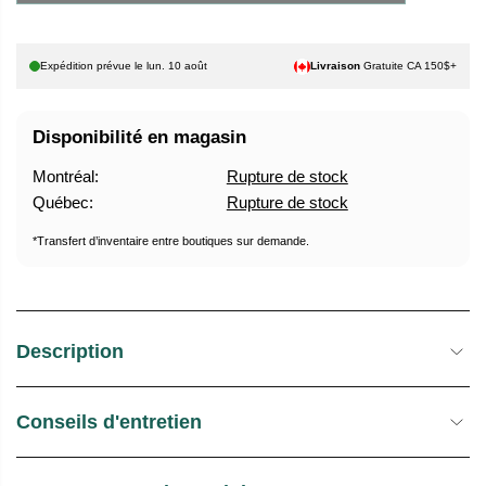
U
E
E
S
Expédition prévue le
lun. 10 août
Livraison
Gratuite CA 150$+
L
T
O
C
Disponibilité en magasin
K
Montréal:
Rupture de stock
Québec:
Rupture de stock
*Transfert d’inventaire entre boutiques sur demande.
Description
Conseils d'entretien