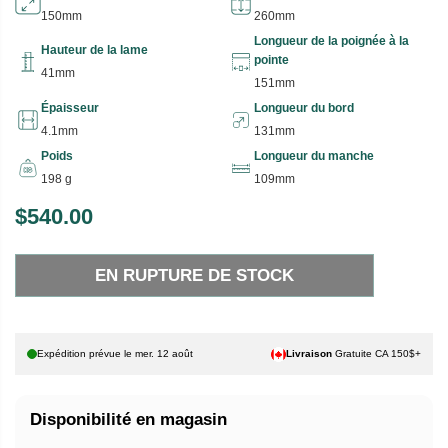
150mm
260mm
Longueur de la poignée à la
Hauteur de la lame
pointe
41mm
151mm
Épaisseur
Longueur du bord
4.1mm
131mm
Poids
Longueur du manche
198 g
109mm
$540.00
P
E
R
N
EN RUPTURE DE STOCK
I
R
X
U
P
H
T
Expédition prévue le
mer. 12 août
Livraison
Gratuite CA 150$+
A
U
B
R
Disponibilité en magasin
I
E
T
D