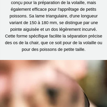
conçu pour la préparation de la volaille, mais
également efficace pour l'apprêtage de petits
poissons. Sa lame triangulaire, d'une longueur
variant de 150 à 180 mm, se distingue par une
pointe aiguisée et un dos légèrement incurvé.
Cette forme spécifique facilite la séparation précise
des os de la chair, que ce soit pour de la volaille ou
pour des poissons de petite taille.
RÉSERVEZ VOTRE COUTEAU
Les réservations sont conservées pendant 3 heures durant
les heures d’ouverture (10 h à 17 h).
Toute commande passée en dehors des heures
d’ouverture sera réservée pour les 3 premières heures du