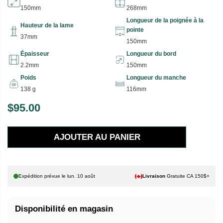
150mm
268mm
Longueur de la poignée à la
Hauteur de la lame
pointe
37mm
150mm
Épaisseur
Longueur du bord
2.2mm
150mm
Poids
Longueur du manche
138 g
116mm
$95.00
P
R
AJOUTER AU PANIER
I
X
H
Expédition prévue le
lun. 10 août
Livraison
Gratuite CA 150$+
A
B
Disponibilité en magasin
I
T