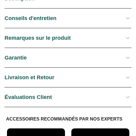
U
E
E
S
Conseils d'entretien
L
T
O
C
Remarques sur le produit
K
Garantie
Livraison et Retour
Évaluations Client
ACCESSOIRES RECOMMANDÉS PAR NOS EXPERTS