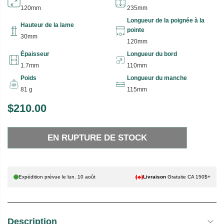
120mm
235mm
Longueur de la poignée à la
Hauteur de la lame
pointe
30mm
120mm
Épaisseur
Longueur du bord
1.7mm
110mm
Poids
Longueur du manche
81 g
115mm
$210.00
P
E
R
N
EN RUPTURE DE STOCK
I
R
X
U
P
H
T
Expédition prévue le
lun. 10 août
Livraison
Gratuite CA 150$+
A
U
B
R
I
E
Description
T
D