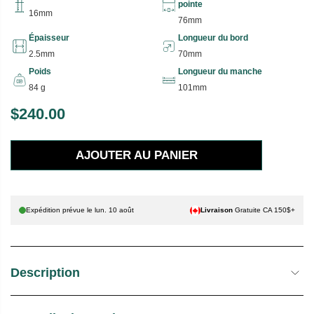
pointe
16mm
76mm
Épaisseur
Longueur du bord
2.5mm
70mm
Poids
Longueur du manche
84 g
101mm
$240.00
P
R
AJOUTER AU PANIER
I
X
H
Expédition prévue le
lun. 10 août
Livraison
Gratuite CA 150$+
A
B
I
Description
T
U
E