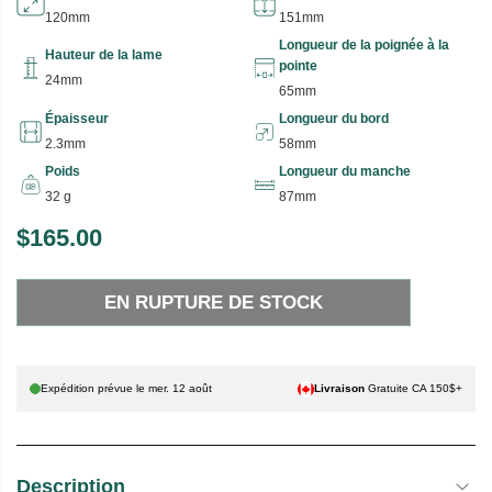
120mm
151mm
Longueur de la poignée à la
Hauteur de la lame
pointe
24mm
65mm
Épaisseur
Longueur du bord
2.3mm
58mm
Poids
Longueur du manche
32 g
87mm
$165.00
P
E
R
N
EN RUPTURE DE STOCK
I
R
X
U
P
H
T
Expédition prévue le
mer. 12 août
Livraison
Gratuite CA 150$+
A
U
B
R
I
E
Description
T
D