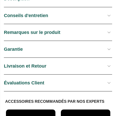
U
E
E
S
Conseils d'entretien
L
T
O
C
Remarques sur le produit
K
Garantie
Livraison et Retour
Évaluations Client
ACCESSOIRES RECOMMANDÉS PAR NOS EXPERTS