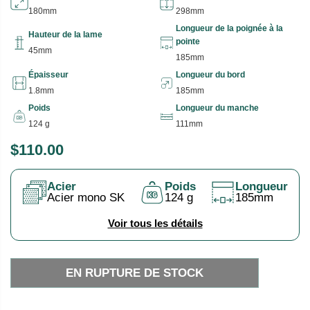
180mm
298mm
Longueur de la poignée à la
Hauteur de la lame
pointe
45mm
185mm
Épaisseur
Longueur du bord
1.8mm
185mm
Poids
Longueur du manche
124 g
111mm
$110.00
P
E
R
N
Acier
Poids
Longueur
I
R
Acier mono SK
124 g
185mm
X
U
P
Voir tous les détails
H
T
A
U
EN RUPTURE DE STOCK
B
R
I
E
T
D