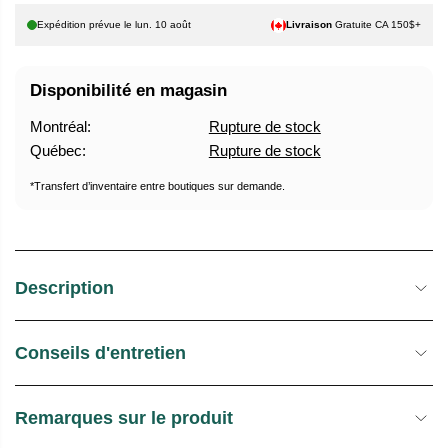
U
E
Expédition prévue le
lun. 10 août
Livraison
Gratuite CA 150$+
E
S
L
T
Disponibilité en magasin
O
C
Montréal:
Rupture de stock
K
Québec:
Rupture de stock
*Transfert d’inventaire entre boutiques sur demande.
Description
Conseils d'entretien
Remarques sur le produit