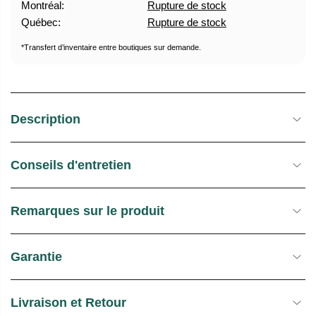
Montréal:
Rupture de stock
U
E
Québec:
Rupture de stock
E
S
L
T
*Transfert d’inventaire entre boutiques sur demande.
O
C
K
Description
Conseils d'entretien
Remarques sur le produit
Garantie
Livraison et Retour