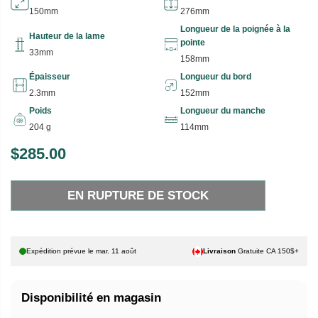
150mm
276mm
Longueur de la poignée à la
Hauteur de la lame
pointe
33mm
158mm
Épaisseur
Longueur du bord
2.3mm
152mm
Poids
Longueur du manche
204 g
114mm
$285.00
P
E
R
N
EN RUPTURE DE STOCK
I
R
X
U
P
H
T
Expédition prévue le
mar. 11 août
Livraison
Gratuite CA 150$+
A
U
B
R
Disponibilité en magasin
I
E
T
D