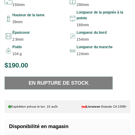
150mm
290mm
Longueur de la poignée à la
Hauteur de la lame
pointe
39mm
166mm
Épaisseur
Longueur du bord
2.9mm
154mm
Poids
Longueur du manche
104 g
124mm
$190.00
P
E
R
N
EN RUPTURE DE STOCK
I
R
X
U
P
H
T
Expédition prévue le
lun. 10 août
Livraison
Gratuite CA 150$+
A
U
B
R
Disponibilité en magasin
I
E
T
D