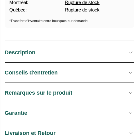
Montréal:
Rupture de stock
U
E
Québec:
Rupture de stock
E
S
L
T
*Transfert d’inventaire entre boutiques sur demande.
O
C
K
Description
Conseils d'entretien
Remarques sur le produit
Garantie
Livraison et Retour