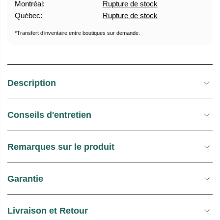
Montréal:
Rupture de stock
U
E
Québec:
Rupture de stock
E
S
L
T
*Transfert d’inventaire entre boutiques sur demande.
O
C
K
Description
Conseils d'entretien
Remarques sur le produit
Garantie
Livraison et Retour