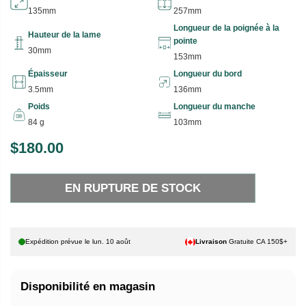
135mm
257mm
Longueur de la poignée à la
Hauteur de la lame
pointe
30mm
153mm
Épaisseur
Longueur du bord
3.5mm
136mm
Poids
Longueur du manche
84 g
103mm
$180.00
P
E
R
N
EN RUPTURE DE STOCK
I
R
X
U
P
H
T
Expédition prévue le
lun. 10 août
Livraison
Gratuite CA 150$+
A
U
B
R
Disponibilité en magasin
I
E
T
D