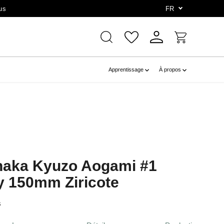
us
FR
Apprentissage
À propos
anaka Kyuzo Aogami #1
y 150mm Ziricote
s