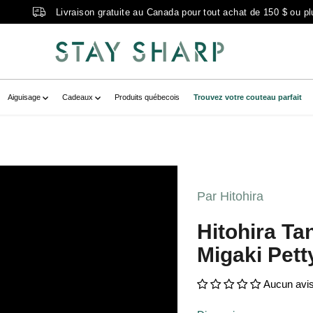
Livraison gratuite au Canada pour tout achat de 150 $ ou pl
Aiguisage
Cadeaux
Produits québecois
Trouvez votre couteau parfait
kaKyuzoAogami_1MigakiPetty150mmZiri
late--20937717219502__main-product"
Par Hitohira
anakaKyuzoAogami_1MigakiPetty150mmZ
Hitohira T
con="false" aria-label="hitohira
Migaki Pett
Aucun avi