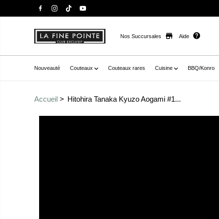
Nos Succursales
Aide
Nouveauté
Couteaux
Couteaux rares
Cuisine
BBQ/Konro
Accueil
Hitohira Tanaka Kyuzo Aogami #1...
Passer aux
href="//staysharpmtl.com/cdn/shop/files/HitohiraTana
informations sur le
cote_1.jpg?v=1702422458" data-fancybox="gallerytemp
produit
data-
thumb="//staysharpmtl.com/cdn/shop/files/HitohiraT
iricote_1.jpg?v=1702422458" class=" no-js-hidden" zoom-i
tanaka kyuzo aogami #1 migaki petty 150mm ziricote" >