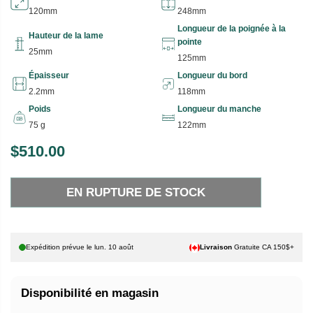
120mm
248mm
Longueur de la poignée à la
Hauteur de la lame
pointe
25mm
125mm
Épaisseur
Longueur du bord
2.2mm
118mm
Poids
Longueur du manche
75 g
122mm
$510.00
P
E
R
N
EN RUPTURE DE STOCK
I
R
X
U
P
H
T
Expédition prévue le
lun. 10 août
Livraison
Gratuite CA 150$+
A
U
B
R
Disponibilité en magasin
I
E
T
D