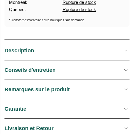
Montréal:
Rupture de stock
U
E
Québec:
Rupture de stock
E
S
L
T
*Transfert d’inventaire entre boutiques sur demande.
O
C
K
Description
Conseils d'entretien
Remarques sur le produit
Garantie
Livraison et Retour