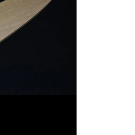
RÉSERVEZ VOTRE COUTEAU
ions sont conservées pendant 3 heures durant les heures d’ouverture (
passée en dehors des heures d’ouverture sera réservée pour les 3 
du prochain jour ouvrable.