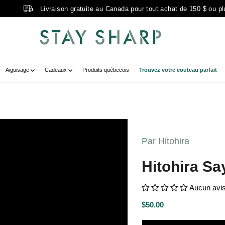
Livraison gratuite au Canada pour tout achat de 150 $ ou pl
Aiguisage
Cadeaux
Produits québecois
Trouvez votre couteau parfait
-DSC_0424-scaled-1.jpg?v=1666792583"
-product" data-
Par Hitohira
s-DSC_0424-scaled-1.jpg?
ria-label="hitohira saya gyuto
Hitohira S
Aucun avi
$50.00
P
R