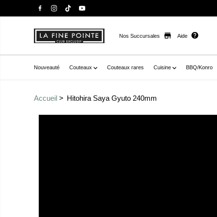
Nos Succursales
Aide
Nouveauté
Couteaux
Couteaux rares
Cuisine
BBQ/Konro
Accueil
Hitohira Saya Gyuto 240mm
Passer aux
href="//staysharpmtl.com/cdn/shop/products/products
informations sur le
data-fancybox="gallerytemplate--20937717186734__main
produit
thumb="//staysharpmtl.com/cdn/shop/products/product
v=1666792583" class=" no-js-hidden" zoom-icon="false" a
240mm" >