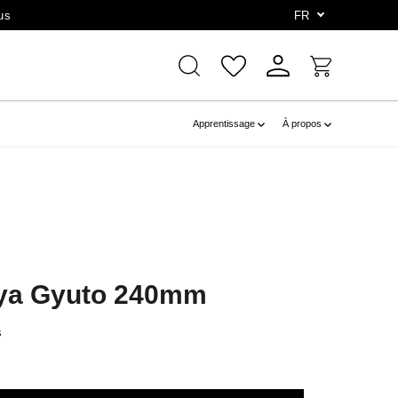
us
FR
Apprentissage
À propos
aya Gyuto 240mm
s