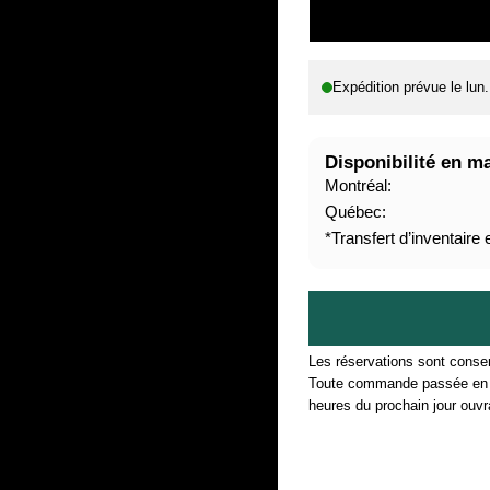
I
X
Expédition prévue le
lun
H
A
B
Disponibilité en m
I
Montréal:
T
Québec:
U
*Transfert d’inventaire
E
L
Les réservations sont conser
Toute commande passée en d
heures du prochain jour ouvr