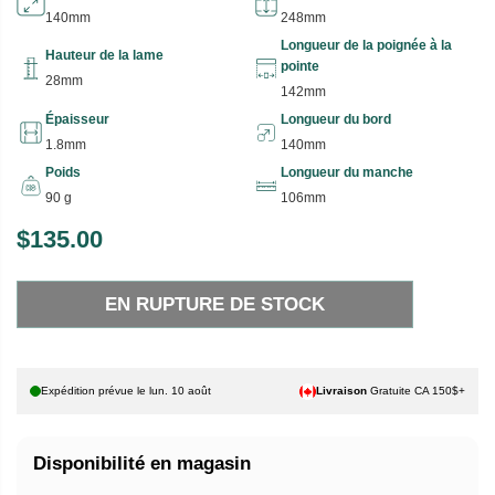
140mm
248mm
Longueur de la poignée à la
Hauteur de la lame
pointe
28mm
142mm
Épaisseur
Longueur du bord
1.8mm
140mm
Poids
Longueur du manche
90 g
106mm
$135.00
P
E
R
N
EN RUPTURE DE STOCK
I
R
X
U
P
H
T
Expédition prévue le
lun. 10 août
Livraison
Gratuite CA 150$+
A
U
B
R
Disponibilité en magasin
I
E
T
D