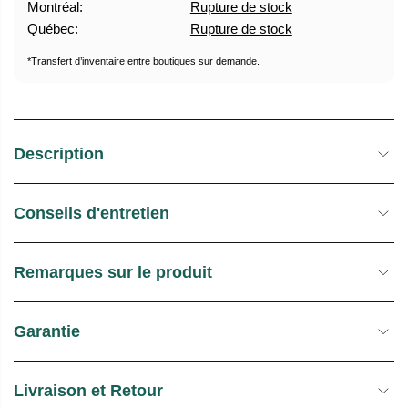
Montréal:
Rupture de stock
U
E
Québec:
Rupture de stock
E
S
L
T
*Transfert d’inventaire entre boutiques sur demande.
O
C
K
Description
Conseils d'entretien
Remarques sur le produit
Garantie
Livraison et Retour