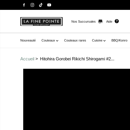
Nos Succursales
Aide
Nouveauté
Couteaux
Couteaux rares
Cuisine
BBQ/Konro
Accueil
Hitohira Gorobei Rikichi Shirogami #2...
Passer aux
href="//staysharpmtl.com/cdn/shop/products/2999283
informations sur le
v=1666799521" data-fancybox="gallerytemplate--20937
produit
thumb="//staysharpmtl.com/cdn/shop/products/299928
7D03F735C27A.jpg?v=1666799521" class=" no-js-hidden"
label="hitohira gorobei rikichi shirogami #2 kasumi nakiri