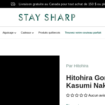
Livraison gratuite au Canada pour tout achat de 150 $ ou pl
Aiguisage
Cadeaux
Produits québecois
Trouvez votre couteau parfait
A-05EA-4277-A314-7D03F735C27A.jpg?
717153966__main-product" data-
Par Hitohira
3A-05EA-4277-A314-
 zoom-icon="false" aria-
Hitohira Go
 180 ho" >
Kasumi Nak
Aucun avi