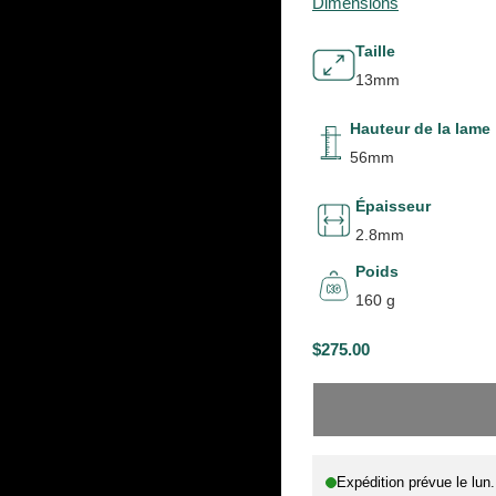
Dimensions
Taille
13mm
Hauteur de la lame
56mm
Épaisseur
2.8mm
Poids
160 g
$275.00
P
E
R
N
I
R
X
U
P
Expédition prévue le
lun
H
T