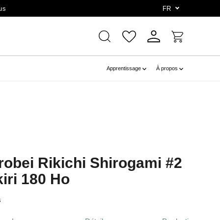
us
FR
Apprentissage
À propos
robei Rikichi Shirogami #2
iri 180 Ho
s