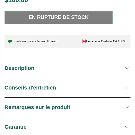
P
E
R
N
EN RUPTURE DE STOCK
I
R
X
U
P
H
T
Expédition prévue le
lun. 10 août
Livraison
Gratuite CA 150$+
A
U
B
R
I
E
Description
T
D
U
E
E
S
Conseils d'entretien
L
T
O
C
Remarques sur le produit
K
Garantie