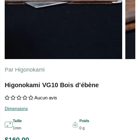
Par Higonokami
Higonokami VG10 Bois d’ébène
Aucun avis
Dimensions
Taille
Poids
1mm
0 g
$160.00